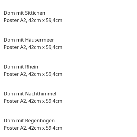
Dom mit Sittichen
Poster A2, 42cm x 59,4cm
Dom mit Häusermeer
Poster A2, 42cm x 59,4cm
Dom mit Rhein
Poster A2, 42cm x 59,4cm
Dom mit Nachthimmel
Poster A2, 42cm x 59,4cm
Dom mit Regenbogen
Poster A2, 42cm x 59,4cm