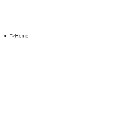
">
Home