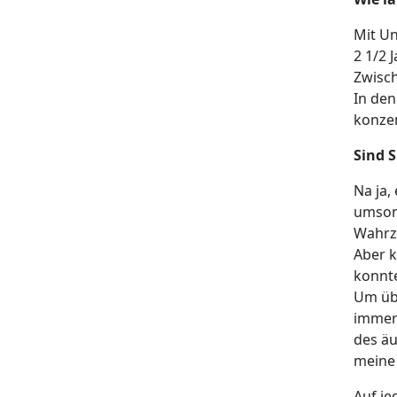
Mit Un
2 1/2 
Zwisch
In den
konzen
Sind S
Na ja,
umsons
Wahrz
Aber k
konnte
Um übe
immerh
des äu
meine 
Auf je