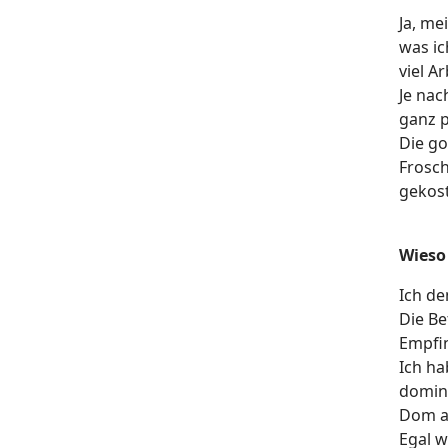
Ja, me
was ic
viel A
Je nac
ganz p
Die go
Frosch
gekost
Wieso
Ich de
Die B
Empfin
Ich ha
domin
Dom al
Egal w