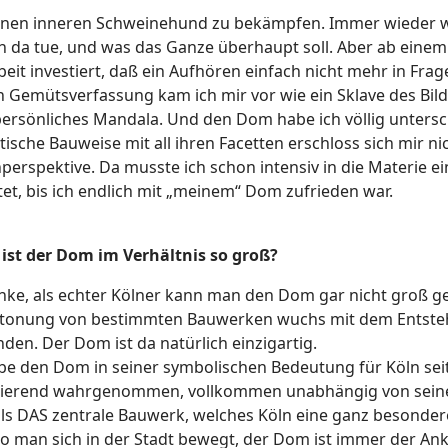
inen inneren Schweinehund zu bekämpfen. Immer wieder wa
h da tue, und was das Ganze überhaupt soll. Aber ab eine
rbeit investiert, daß ein Aufhören einfach nicht mehr in Fra
h Gemütsverfassung kam ich mir vor wie ein Sklave des Bild
ersönliches Mandala. Und den Dom habe ich völlig untersc
tische Bauweise mit all ihren Facetten erschloss sich mir 
perspektive. Da musste ich schon intensiv in die Materie e
et, bis ich endlich mit „meinem“ Dom zufrieden war.
 ist der Dom im Verhältnis so groß?
nke, als echter Kölner kann man den Dom gar nicht groß ge
etonung von bestimmten Bauwerken wuchs mit dem Entsteh
den. Der Dom ist da natürlich einzigartig.
be den Dom in seiner symbolischen Bedeutung für Köln sei
ierend wahrgenommen, vollkommen unabhängig von seiner 
s DAS zentrale Bauwerk, welches Köln eine ganz besondere
o man sich in der Stadt bewegt, der Dom ist immer der Ank