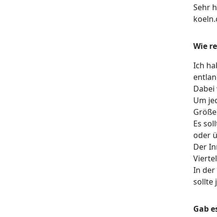
Sehr h
koeln.
Wie re
Ich ha
entlan
Dabei 
Um jed
Größen
Es sol
oder 
Der In
Viert
In der
sollte
Gab e