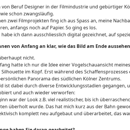
n von Beruf Designer in der Filmindustrie und gebürtiger Kö
wie schon zwangsläufig.
en zwei Filmprojekten fing ich aus Spass an, meine Nachba
eren, anfangs noch auf Papier. So ging es los.
 habe ich dann ausschliesslich digital gezeichnet, auf spez
hnen von Anfang an klar, wie das Bild am Ende aussehen 
überhaupt nicht.
ang hatte ich nur die Idee einer Vogelschauansicht meines
 Silhouette im Kopf. Erst während des Schaffensprozesses 
persönlichen Panorama des südlichen Kölner Zentrums.
ld ist dabei durch diverse Entwicklungsstadien gegangen, u
biert und auch wieder verworfen:
inn war der Look z.B. viel realistischer, bis ich überrasch
ten überholt wurde. Das hat mich kurz aus der Bahn gewor
ktivisch komplett neu aufgebaut und überarbeitet, das war 
ange haben Sie daran gearbeitet?