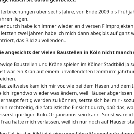
terbrechungen über sechs Jahre, von Ende 2009 bis Frühjahr
Jahren liegen.
endurch habe ich immer wieder an diversen Filmprojekten 
 letzten zwei Jahren habe ich mich dann aber, bis auf ganz
triert, das Bild zu vollenden..
ie angesichts der vielen Baustellen in Köln nicht manch
 ewige Baustellen und Kräne spielen im Kölner Stadtbild ja
t war ein Kran auf einem unvollendeten Domturm jahrhunde
eichen.
lar, zeitweise kam ich mir vor, wie bei dem Hasen und dem I
 ich irgendwo wieder was ändern, weil Häuser abgerissen 
rhaupt fertig werden zu können, setzte sich bei mir - sozu
in rechtzeitig, die fatalistische Einsicht durch, daß das
sserst quirligen Köln-Organismus sein kann. Sonst wäre 
Frau hätte mich verlassen, weil ich nur noch auf Häuser star
den Fall ist das Bild jetzt eine ungefähre Momentaufnahme d