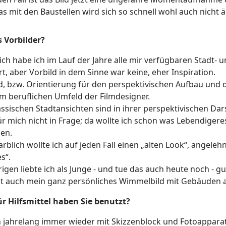
s mit den Baustellen wird sich so schnell wohl auch nicht 
 Vorbilder?
ich habe ich im Lauf der Jahre alle mir verfügbaren Stadt-
rt, aber Vorbild in dem Sinne war keine, eher Inspiration.
d, bzw. Orientierung für den perspektivischen Aufbau und 
 beruflichen Umfeld der Filmdesigner.
assischen Stadtansichten sind in ihrer perspektivischen Dars
r mich nicht in Frage; da wollte ich schon was Lebendigeres
en.
arblich wollte ich auf jeden Fall einen „alten Look“, angelehn
s“.
igen liebte ich als Junge - und tue das auch heute noch - g
t auch mein ganz persönliches Wimmelbild mit Gebäuden a
r Hilfsmittel haben Sie benutzt?
n jahrelang immer wieder mit Skizzenblock und Fotoapparat