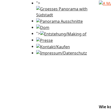
">
">
Wie k