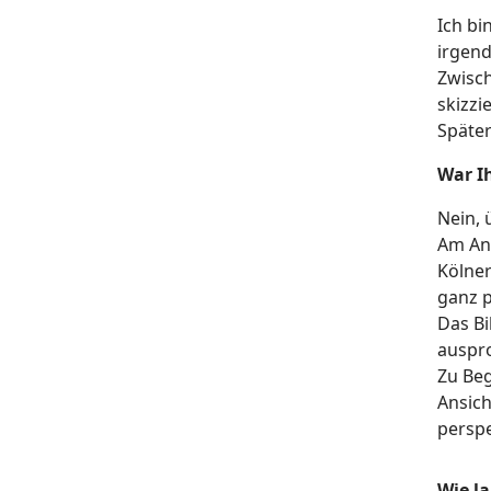
Ich bi
irgend
Zwisch
skizzi
Später
War I
Nein, 
Am Anf
Kölner
ganz 
Das Bi
auspro
Zu Beg
Ansich
perspe
Wie l