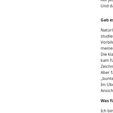
Und da
Gab es
Natürl
studie
Vorbil
meinem
Die kl
kam fü
Zeichn
Aber f
„bunte
Im Übr
Ansich
Was fü
Ich bi